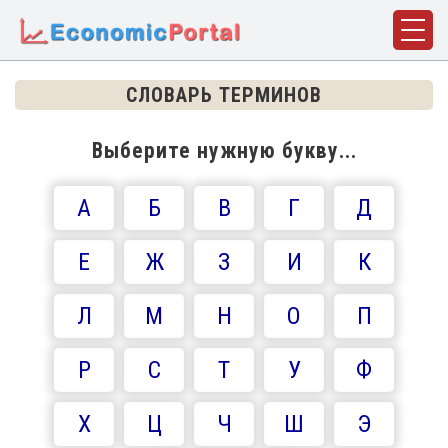
ГЛАВНАЯ
СЛОВАРЬ ТЕРМИНОВ
ПОНЯТИЯ
Выберите нужную букву...
ДИСЦИПЛИНЫ
А
Б
В
Г
Д
ФАКТЫ
ИСТОРИЯ
Е
Ж
З
И
К
БИОГРАФИИ
Л
М
Н
О
П
КОМПАНИИ
Р
С
Т
У
Ф
СТАТЬИ
СЛОВАРЬ
Х
Ц
Ч
Ш
Э