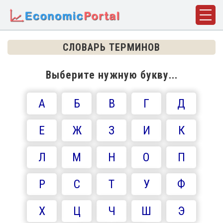
ГЛАВНАЯ
СЛОВАРЬ ТЕРМИНОВ
ПОНЯТИЯ
Выберите нужную букву...
ДИСЦИПЛИНЫ
А
Б
В
Г
Д
ФАКТЫ
ИСТОРИЯ
Е
Ж
З
И
К
БИОГРАФИИ
Л
М
Н
О
П
КОМПАНИИ
Р
С
Т
У
Ф
СТАТЬИ
СЛОВАРЬ
Х
Ц
Ч
Ш
Э