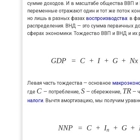
сумме доходов. И в масштабе общества ВВП и 
переменные отражают один и тот же поток кон
но лишь в разных фазах
воспроизводства
: в ф
распределения. ВНД — это сумма первичных до
сферах экономики. Тождество ВВП и ВНД и их
GD
P
=
C
+
I
+
G
+
N
x
Левая часть тождества — основное
макроэкон
C
S
T
R
где
— потребление,
— сбережение,
— ч
налоги
. Вычтя амортизацию, мы получим уравн
NN
P
=
C
+
I
+
G
+
n