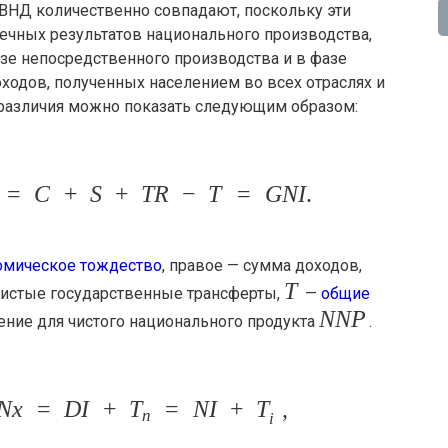
ВНД количественно совпадают, поскольку эти
ечных результатов национального производства,
азе непосредственного производства и в фазе
ходов, полученных населением во всех отраслях и
 различия можно показать следующим образом:
=
C
+
S
+
T
R
−
T
=
G
NI
.
омическое тождество
, правое — сумма доходов,
T
истые государственные трансферты,
—
общие
NN
P
ение для чистого национального продукта
.
N
x
=
D
I
+
T
=
N
I
+
T
,
n
i