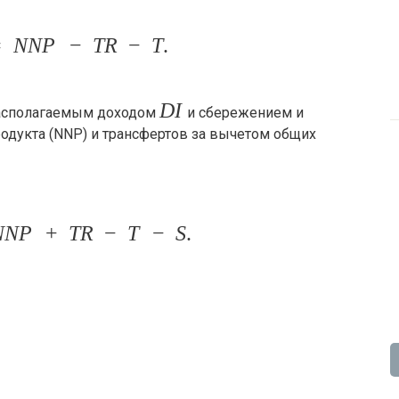
=
N
N
P
−
T
R
−
T
.
D
I
располагаемым доходом
и сбережением и
одукта (NNP) и трансфертов за вычетом общих
N
N
P
+
T
R
−
T
−
S
.