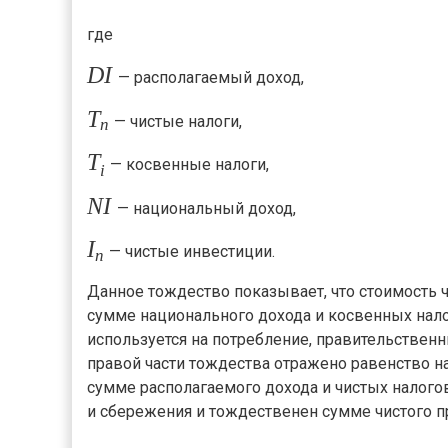
где
D
I
— располагаемый доход,
T
— чистые налоги,
n
T
— косвенные налоги,
i
N
I
— национальный доход,
I
— чистые инвестиции.
n
Данное тождество показывает, что стоимость ч
сумме национального дохода и косвенных налог
используется на потребление, правительствен
правой части тождества отражено равенство н
сумме располагаемого дохода и чистых налого
и сбережения и тождественен сумме чистого п