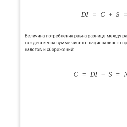
D
I
=
C
+
S
Величина потребления равна разнице между 
тождественна сумме чистого национального пр
налогов и сбережений:
C
=
D
I
−
S
=