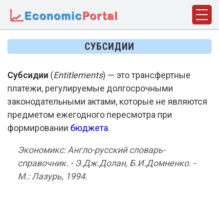
ГЛАВНАЯ
СУБСИДИИ
ПОНЯТИЯ
Субсидии
(
Entitlements
) — это трансфертные
ДИСЦИПЛИНЫ
платежи, регулируемые долгосрочными
ФАКТЫ
законодательными актами, которые не являются
предметом ежегодного пересмотра при
ИСТОРИЯ
формировании
бюджета
.
БИОГРАФИИ
Экономикс: Англо-русский словарь-
КОМПАНИИ
справочник. - Э.Дж.Долан, Б.И.Домненко. -
М.: Лазурь, 1994.
СТАТЬИ
СЛОВАРЬ