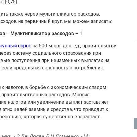
 (0,75).
ть также через мультипликатор расходов.
асходов на первичный круг, мы можем записать:
ов = Мультипликатор расходов – 1
купный спрос
на 500 млрд. ден. ед., правительству
через систему социального страхования при
овые поступления при неизменных выплатах на
., если предельная склонность к потреблению
ых налогов в борьбе с экономическим спадом
 правительственных расходов. Многие
ние налогов или увеличение выплат заставляет
 этих целей заемные средства, что приводит к
режению, которая существенно возрастает,
ник. - Э.Дж.Долан, Б.И.Домненко. - М.: