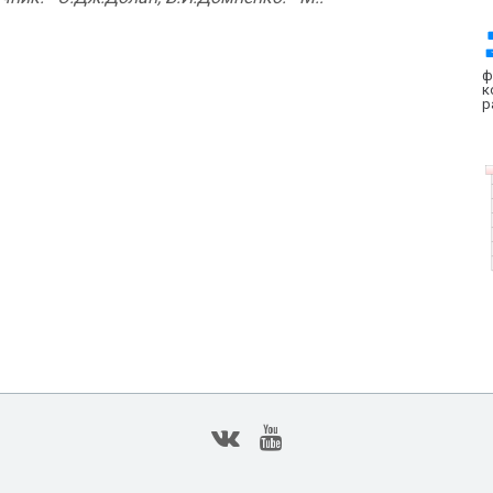
ф
к
р