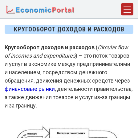
ГЛАВНАЯ
КРУГООБОРОТ ДОХОДОВ И РАСХОДОВ
ПОНЯТИЯ
Кругооборот доходов и расходов
(
Circular flow
ДИСЦИПЛИНЫ
of incomes and expenditures
) – это поток товаров
ФАКТЫ
и услуг в экономике между предпринимателями
и населением, посредством денежного
ИСТОРИЯ
обращения, движения денежных средств через
финансовые рынки
БИОГРАФИИ
, деятельности правительства,
а также движения товаров и услуг из-за границы
КОМПАНИИ
и за границу.
СТАТЬИ
СЛОВАРЬ