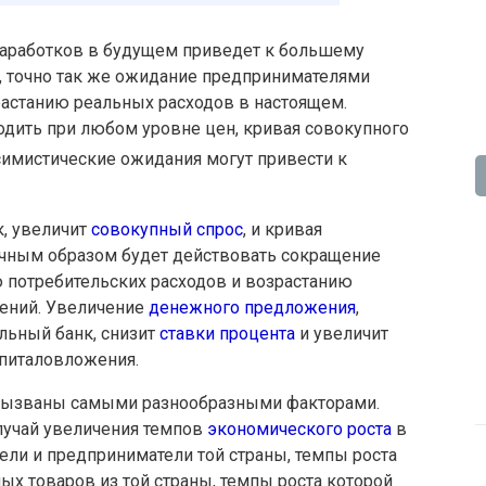
заработков в будущем приведет к большему
 точно так же ожидание предпринимателями
астанию реальных расходов в настоящем.
одить при любом уровне цен, кривая совокупного
симистические ожидания могут привести к
к, увеличит
совокупный спрос
, и кривая
ичным образом будет действовать сокращение
ю потребительских расходов и возрастанию
ений. Увеличение
денежного предложения
,
льный банк, снизит
ставки процента
и увеличит
питаловложения.
вызваны самыми разнообразными факторами.
лучай увеличения темпов
экономического роста
в
ели и предприниматели той страны, темпы роста
ых товаров из той страны, темпы роста которой