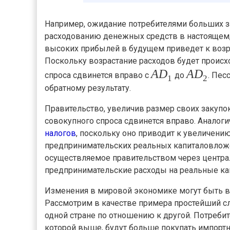
Например, ожидание потребителями больших 
расходованию денежных средств в настоящем,
высоких прибылей в будущем приведет к возр
Поскольку возрастание расходов будет происх
A
D
A
D
спроса сдвинется вправо с
до
. Пес
1
2
обратному результату.
Правительство, увеличив размер своих закупо
совокупного спроса сдвинется вправо. Аналог
налогов
, поскольку оно приводит к увеличени
предпринимательских реальных капиталовлож
осуществляемое правительством через центра
предпринимательские расходы на реальные ка
Изменения в мировой экономике могут быть 
Рассмотрим в качестве примера простейший с
одной стране по отношению к другой. Потребит
которой выше, будут больше покупать импортн