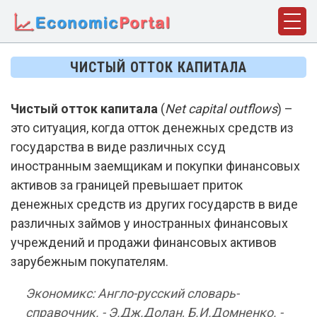
ГЛАВНАЯ
ЧИСТЫЙ ОТТОК КАПИТАЛА
ПОНЯТИЯ
Чистый отток капитала
(
Net capital outflows
) –
ДИСЦИПЛИНЫ
это ситуация, когда отток денежных средств из
ФАКТЫ
государства в виде различных ссуд
иностранным заемщикам и покупки финансовых
ИСТОРИЯ
активов за границей превышает приток
денежных средств из других государств в виде
БИОГРАФИИ
различных займов у иностранных финансовых
КОМПАНИИ
учреждений и продажи финансовых активов
зарубежным покупателям.
СТАТЬИ
СЛОВАРЬ
Экономикс: Англо-русский словарь-
справочник. - Э.Дж.Долан, Б.И.Домненко. -