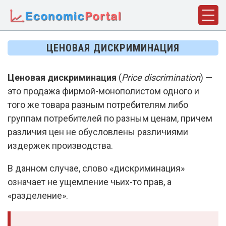
ГЛАВНАЯ
ЦЕНОВАЯ ДИСКРИМИНАЦИЯ
ПОНЯТИЯ
Ценовая дискриминация
(
Price discrimination
) —
ДИСЦИПЛИНЫ
это продажа фирмой-монополистом одного и
ФАКТЫ
того же товара разным потребителям либо
группам потребителей по разным ценам, причем
ИСТОРИЯ
различия цен не обусловлены различиями
издержек производства.
БИОГРАФИИ
КОМПАНИИ
В данном случае, слово «дискриминация»
означает не ущемление чьих-то прав, а
СТАТЬИ
«разделение».
СЛОВАРЬ