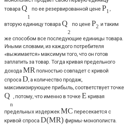
Q
P
товара
по ее резервированной цене
,
1
1
Q
P
вторую единицу товара
по цене
и таким
2
2
же способом все последующие единицы товара.
Иными словами, из каждого потребителя
«выжимается» максимум того, что он готов
заплатить за товар. Тогда кривая предельного
MR
дохода
полностью совпадет с кривой
D
спроса
, а количество продаж,
максимизирующее прибыль, соответствует точке
Q
E
, потому, что именно в точке
кривая
n
MC
предельных издержек
пересекается с
D(MR)
кривой спроса
фирмы-монополиста.