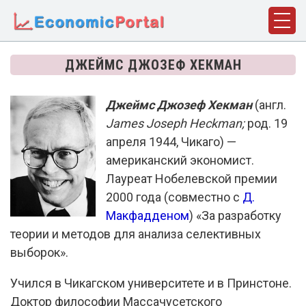
ГЛАВНАЯ
ДЖЕЙМС ДЖОЗЕФ ХЕКМАН
ПОНЯТИЯ
Джеймс Джозеф Хекман
(англ.
ДИСЦИПЛИНЫ
James Joseph Heckman;
род. 19
ФАКТЫ
апреля 1944, Чикаго) —
американский экономист.
ИСТОРИЯ
Лауреат Нобелевской премии
2000 года (совместно с
БИОГРАФИИ
Д.
Макфадденом
) «За разработку
КОМПАНИИ
теории и методов для анализа селективных
выборок».
СТАТЬИ
СЛОВАРЬ
Учился в Чикагском университете и в Принстоне.
Доктор философии Массачусетского