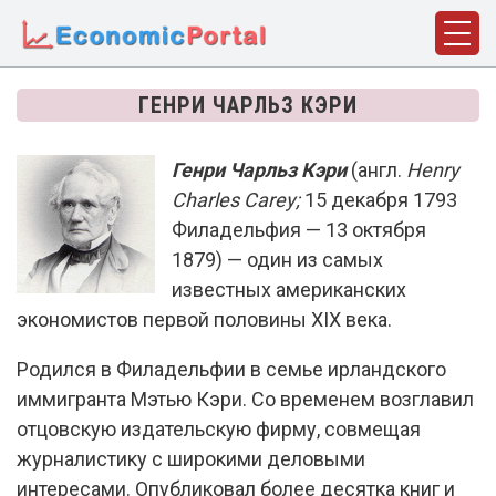
ГЛАВНАЯ
ГЕНРИ ЧАРЛЬЗ КЭРИ
ПОНЯТИЯ
Генри Чарльз Кэри
(англ.
Henry
ДИСЦИПЛИНЫ
Charles Carey;
15 декабря 1793
ФАКТЫ
Филадельфия — 13 октября
1879) — один из самых
ИСТОРИЯ
известных американских
экономистов первой половины XIX века.
БИОГРАФИИ
КОМПАНИИ
Родился в Филадельфии в семье ирландского
иммигранта Мэтью Кэри. Со временем возглавил
СТАТЬИ
отцовскую издательскую фирму, совмещая
СЛОВАРЬ
журналистику с широкими деловыми
интересами. Опубликовал более десятка книг и