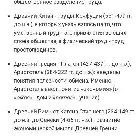
общественное разделение труда.
Древний Китай - труды Конфуция (551-479 гг.
до н.э.), в которых указывалось на то, что
умственный труд - это привилегия высших
слоёв общества, а физический труд - труд
простолюдинов.
Древняя Греция - Платон (427-437 гг. до н.э.),
Аристотель (384-322 гг. до н.э.): введены
понятия полезности, обмена. Именно
Аристотель ввёл понятие «экономия» (от
«
oikos
» - дом и «
nomos
» - учение).
Древний Рим - от Катона Старшего (234-149 гг.
до н.э. до Сенеки (4-65 гг. н.э.) - развитие
экономической мысли Древней Греции.