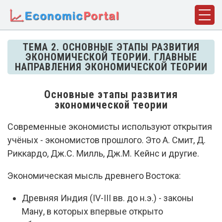
ГЛАВНАЯ
ТЕМА 2. ОСНОВНЫЕ ЭТАПЫ РАЗВИТИЯ
ЭКОНОМИЧЕСКОЙ ТЕОРИИ. ГЛАВНЫЕ
ПОНЯТИЯ
НАПРАВЛЕНИЯ ЭКОНОМИЧЕСКОЙ ТЕОРИИ
ДИСЦИПЛИНЫ
Основные этапы развития
ФАКТЫ
экономической теории
ИСТОРИЯ
Современные экономисты используют открытия
учёных - экономистов прошлого. Это А. Смит, Д.
БИОГРАФИИ
Риккардо, Дж.С. Милль, Дж.М. Кейнс и другие.
КОМПАНИИ
Экономическая мысль древнего Востока:
СТАТЬИ
Древняя Индия (IV-III вв. до н.э.) - законы
СЛОВАРЬ
Ману, в которых впервые открыто