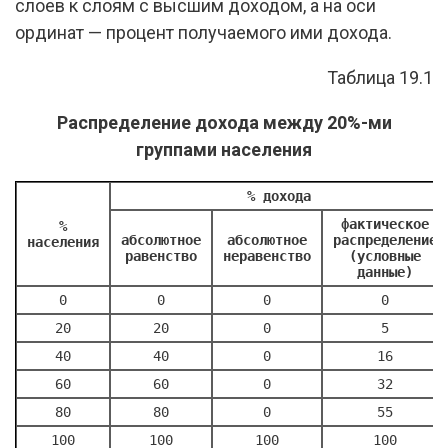
слоев к слоям с высшим доходом, а на оси
ординат — процент получаемого ими дохода.
Таблица 19.1
Распределение дохода между 20%-ми
группами населения
% дохода
фактическое
%
абсолютное
абсолютное
распределение
населения
равенство
неравенство
(условные
данные)
0
0
0
0
20
20
0
5
40
40
0
16
60
60
0
32
80
80
0
55
100
100
100
100