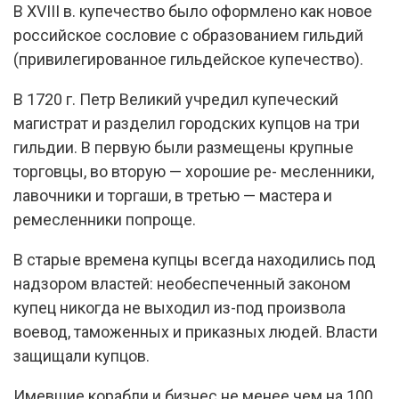
В XVIII в. купечество было оформлено как новое
российское сословие с образованием гильдий
(привилегированное гильдейское купечество).
В 1720 г. Петр Великий учредил купеческий
магистрат и разделил городских купцов на три
гильдии. В первую были размещены крупные
торговцы, во вторую — хорошие ре- месленники,
лавочники и торгаши, в третью — мастера и
ремесленники попроще.
В старые времена купцы всегда находились под
надзором властей: необеспеченный законом
купец никогда не выходил из-под произвола
воевод, таможенных и приказных людей. Власти
защищали купцов.
Имевшие корабли и бизнес не менее чем на 100