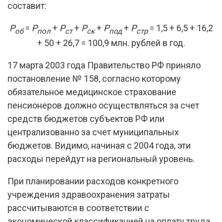
составит:
Р
=
Р
+
Р
+
Р
+
Р
+
Р
= 1,5 + 6,5 + 16,2
об
пол
ст
ск
под
стр
+ 50 + 26,7 = 100,9 млн. рублей в год.
17 марта 2003 года Правительство РФ приняло
постановление № 158, согласно которому
обязательное медицинское страхование
пенсионеров должно осуществляться за счет
средств бюджетов субъектов РФ или
централизованно за счет муниципальных
бюджетов. Видимо, начиная с 2004 года, эти
расходы перейдут на региональный уровень.
При планировании расходов конкретного
учреждения здравоохранения затраты
рассчитываются в соответствии с
экономической классификацией на оплату труда,