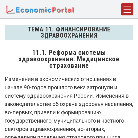
ГЛАВНАЯ
ТЕМА 11. ФИНАНСИРОВАНИЕ
ЗДРАВООХРАНЕНИЯ
ПОНЯТИЯ
ДИСЦИПЛИНЫ
11.1. Реформа системы
здравоохранения. Медицинское
ФАКТЫ
страхование
ИСТОРИЯ
Изменения в экономических отношениях в
начале 90-годов прошлого века затронули и
БИОГРАФИИ
систему здравоохранения России. Изменения в
КОМПАНИИ
законодательстве об охране здоровья населения,
во-первых, привели к формированию
СТАТЬИ
государственного, муниципального и частного
СЛОВАРЬ
секторов здравоохранения, во-вторых,
определили появления страхового принципа