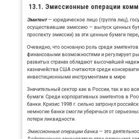
13.1. Эмиссионные операции комм
Эмитент
— юридическое лицо (группа лиц), гос
осуществившие эмиссию — выпуск ценных бума
проспекту эмиссии) за эти ценные бумаги пере
Очевидно, что основную роль среди эмитентов
финансовыми возможностями и регулирует рын
развитых странах обладают высочайшей надеж
казначейства США считаются среди консерва
инвестиционными инструментами в мире.
Значительный сектор как в России, так и во 
бумаги. Среди корпоративных эмитентов в Ро
банки. Кризис 1998 г. сильно затронул россий
немногие банки смогли уберечься от серьезны
потери ликвидности.
Эмиссионные операции банка
— это деятельно
Действующее законодательство разрешает к