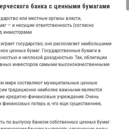
ерческого банка с ценными бумагами
ударство или местные органы власти,
г — и несущие ответственность (согласно
д инвесторами.
 играет государство; оно располагает наибольшими
ок ценных бумаг. Государственные бумаги в
ностью и неплохой доходностью. Так, облигации
тивных инвесторов самыми высококачественными
всем мире составляют муниципальные ценные
ссии традиционно наиболее важными являются
ские кредитно-финансовые учреждения. Очень
х финансовых потерь и, что еще существеннее,
сть по выпуску банком собственных ценных бумаг.
оммерческим банкам выпускать следующие виды