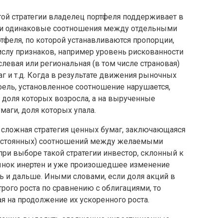
этой стратегии владелец портфеля поддерживает в
ни одинаковые соотношения между отдельными
тфеля, по которой устанавливаются пропорции,
слу признаков, например уровень рискованности
левая или региональная (в том числе страновая)
 и т.д. Когда в результате движения рыночных
фель, установленное соотношение нарушается,
 доля которых возросла, а на вырученные
аги, доля которых упала.
е сложная стратегия ценных бумаг, заключающаяся
 постоянных) соотношений между желаемыми
при выборе такой стратегии инвестор, склонный к
рынок инертен и уже произошедшее изменение
ь и дальше. Иными словами, если доля акций в
трого роста по сравнению с облигациями, то
я на продолжение их ускоренного роста.