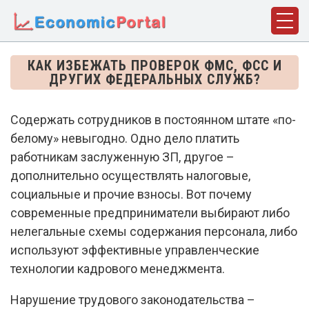
ГЛАВНАЯ
КАК ИЗБЕЖАТЬ ПРОВЕРОК ФМС, ФСС И
ДРУГИХ ФЕДЕРАЛЬНЫХ СЛУЖБ?
ПОНЯТИЯ
ДИСЦИПЛИНЫ
Содержать сотрудников в постоянном штате «по-
белому» невыгодно. Одно дело платить
ФАКТЫ
работникам заслуженную ЗП, другое –
ИСТОРИЯ
дополнительно осуществлять налоговые,
социальные и прочие взносы. Вот почему
БИОГРАФИИ
современные предприниматели выбирают либо
КОМПАНИИ
нелегальные схемы содержания персонала, либо
используют эффективные управленческие
СТАТЬИ
технологии кадрового менеджмента.
СЛОВАРЬ
Нарушение трудового законодательства –