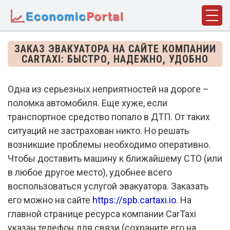
ГЛАВНАЯ
ЗАКАЗ ЭВАКУАТОРА НА САЙТЕ КОМПАНИИ
CARTAXI: БЫСТРО, НАДЕЖНО, УДОБНО
ПОНЯТИЯ
ДИСЦИПЛИНЫ
Одна из серьезных неприятностей на дороге –
поломка автомобиля. Еще хуже, если
ФАКТЫ
транспортное средство попало в ДТП. От таких
ИСТОРИЯ
ситуаций не застрахован никто. Но решать
возникшие проблемы необходимо оперативно.
БИОГРАФИИ
Чтобы доставить машину к ближайшему СТО (или
КОМПАНИИ
в любое другое место), удобнее всего
воспользоваться услугой эвакуатора. Заказать
СТАТЬИ
его можно на сайте
https://spb.cartaxi.io
. На
СЛОВАРЬ
главной странице ресурса компании CarTaxi
указан телефон для связи (сохраните его на