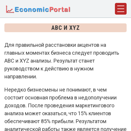
ГЛАВНАЯ
ABC И XYZ
ПОНЯТИЯ
Для правильной расстановки акцентов на
ДИСЦИПЛИНЫ
главных моментах бизнеса следует проводить
ФАКТЫ
ABC и XYZ анализы. Результат станет
руководством к действию в нужном
ИСТОРИЯ
направлении.
БИОГРАФИИ
Нередко бизнесмены не понимают, в чем
КОМПАНИИ
состоит основная проблема в недополучении
доходов. После проведения маркетингового
СТАТЬИ
анализа может оказаться, что 15% клиентов
СЛОВАРЬ
обеспечивают 85% прибыли. Результатом
аналитической работы также является получение