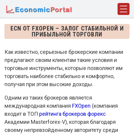
ГЛАВНАЯ
ECN ОТ FXOPEN – ЗАЛОГ СТАБИЛЬНОЙ И
ПРИБЫЛЬНОЙ ТОРГОВЛИ
ПОНЯТИЯ
ДИСЦИПЛИНЫ
Как известно, серьезные брокерские компании
предлагают своим клиентам такие условия и
ФАКТЫ
торговые инструменты, которые позволяют им
ИСТОРИЯ
торговать наиболее стабильно и комфортно,
получая при этом высокие доходы.
БИОГРАФИИ
Одним из таких брокеров является
КОМПАНИИ
международная компания
FXOpen
(компания
СТАТЬИ
входит в ТОП
рейтинга брокеров форекс
Академии Masterforex-V), которая благодаря
СЛОВАРЬ
своему непревзойденному авторитету среди