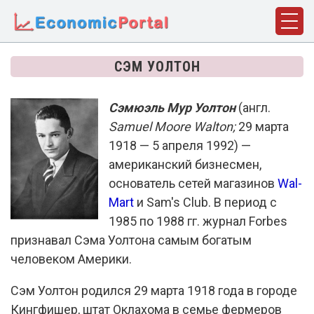
ГЛАВНАЯ
СЭМ УОЛТОН
ПОНЯТИЯ
Сэмюэль Мур Уолтон
(англ.
ДИСЦИПЛИНЫ
Samuel Moore Walton;
29 марта
ФАКТЫ
1918 — 5 апреля 1992) —
американский бизнесмен,
ИСТОРИЯ
основатель сетей магазинов
Wal-
Mart
БИОГРАФИИ
и Sam's Club. В период с
1985 по 1988 гг. журнал Forbes
КОМПАНИИ
признавал Сэма Уолтона самым богатым
человеком Америки.
СТАТЬИ
СЛОВАРЬ
Сэм Уолтон родился 29 марта 1918 года в городе
Кингфишер, штат Оклахома в семье фермеров